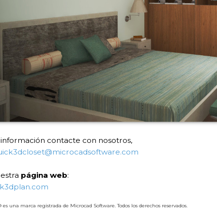
información contacte con nosotros,
uick3dcloset@microcadsoftware.com
uestra
página web
:
k3dplan.com
es una marca registrada de Microcad Software. Todos los derechos reservados.