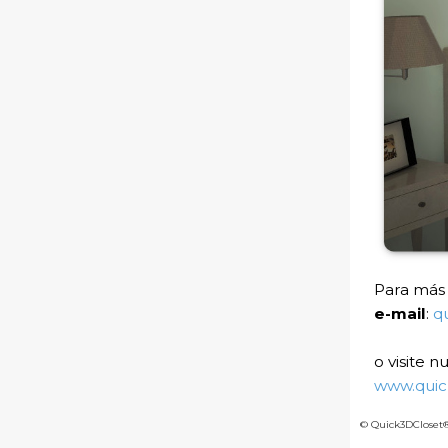
Para más 
e-mail
:
q
o visite n
www.quic
© Quick3DCloset® 